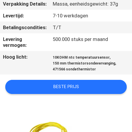
Verpakking Details:
Massa, eenheidsgewicht: 37g
KWALITEITSCONTROLE
Levertijd:
7-10 werkdagen
Betalingscondities:
T/T
CONTACTEER
Levering
500.000 stuks per maand
ONS
vermogen:
Hoog licht:
,
10KOHM ntc temperatuursensor
NIEUWS
,
150 mm thermistorsondevervanging
471566 sondethermistor
VERZOEK
BESTE PRIJS
OM EEN
CITAAT
SITEMAP