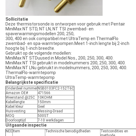
Sollicitatie
Deze thermistorsonde is ontworpen voor gebruik met Pentair
MiniMax NT STD, NT LN, NT TSI zwembad- en
spaverwarmingsmodellen 200, 250,
300, 400 en ook compatibel met UltraTemp en ThermalFlo
zwembad- en spa-warmtepompen.Meet 1-inch lengte bij 2-inch
hoogte bij 1-inch breedte.
Gebruikt op de volgende modellen:
MiniMax NT STDuused in Model Nos., 200, 250, 300, 400.
MiniMax NT TSI gebruikt in modelnummers 200, 250, 300, 400.
MiniMax NT LNu gebruikt in modelnummers, 200, 250, 300, 400.
ThermalFlo-warmtepomp
UltraTemp-warmtepomp
Belangrijkste specificatie
Onderdeel nummer
NSB0103FC2-152T6C
Amazon OE#
471566
Weerstand @25C
10KOHM
Kabellengte
150mm
Kabel kleur
Geel
Huisvesting
Messing-Draad
MOQ
500ST
Doorlooptijd
7-10 werkdagen
Uitgaande inspectie
NEE
Item
Technische benodigdheden
Testcondities en
methode