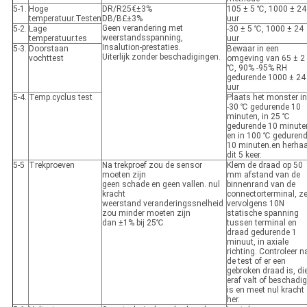
5-1.
Hoge
DR/R25€±3%
105 ± 5 ℃, 1000 ± 24
temperatuur.Testen
DB/B£±3%
uur
Geen verandering met
5-2.
Lage
-30 ± 5 ℃, 1000 ± 24
weerstandsspanning,
temperatuur.tes
uur
Insalution-prestaties.
5-3.
Doorstaan ​​
Bewaar in een
Uiterlijk zonder beschadigingen.
vochttest
omgeving van 65 ± 2
℃, 90% -95% RH
gedurende 1000 ± 24
uur
5-4.
Temp.cyclus test
Plaats het monster in
-30 ℃ gedurende 10
minuten, in 25 ℃
gedurende 10 minute
en in 100 ℃ geduren
10 minuten.en herhaa
dit 5 keer.
5-5
Trekproeven
Na trekproef zou de sensor
Klem de draad op 50
moeten zijn
mm afstand van de
geen schade en geen vallen. nul
binnenrand van de
kracht
connectorterminal, ze
weerstand veranderingssnelheid
vervolgens 10N
zou minder moeten zijn
statische spanning
dan ±1% bij 25℃
tussen terminal en
draad gedurende 1
minuut, in axiale
richting. Controleer n
de test of er een
gebroken draad is, di
eraf valt of beschadi
is en meet nul kracht
her.