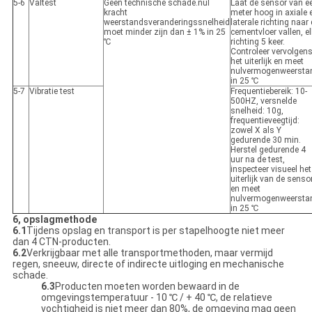
5-6
Valtest
Geen technische schade.nul
Laat de sensor van e
kracht
meter hoog in axiale 
weerstandsveranderingssnelheid
laterale richting naar
moet minder zijn dan ± 1% in 25
cementvloer vallen, e
℃
richting 5 keer.
Controleer vervolgen
het uiterlijk en meet
nulvermogenweersta
in 25 ℃
5-7
Vibratie test
Frequentiebereik: 10-
500HZ, versnelde
snelheid: 10g,
frequentieveegtijd:
zowel X als Y
gedurende 30 min.
Herstel gedurende 4
uur na de test,
inspecteer visueel het
uiterlijk van de senso
en meet
nulvermogenweersta
in 25 ℃
6, opslagmethode
6.1
Tijdens opslag en transport is per stapelhoogte niet meer
dan 4 CTN-producten.
6.2
Verkrijgbaar met alle transportmethoden, maar vermijd
regen, sneeuw, directe of indirecte uitloging en mechanische
schade.
6.3
Producten moeten worden bewaard in de
omgevingstemperatuur - 10 ℃ / + 40 ℃, de relatieve
vochtigheid is niet meer dan 80%, de omgeving mag geen