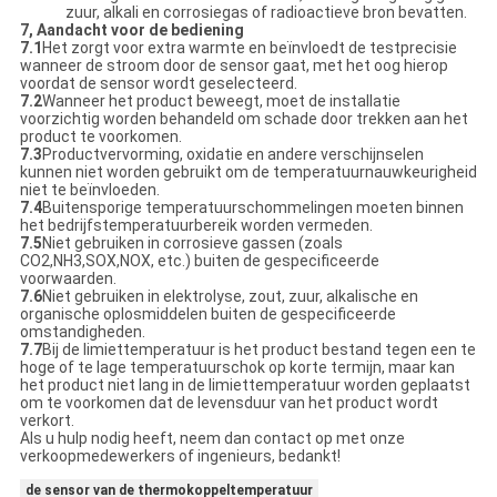
zuur, alkali en corrosiegas of radioactieve bron bevatten.
7, Aandacht voor de bediening
7.1
Het zorgt voor extra warmte en beïnvloedt de testprecisie
wanneer de stroom door de sensor gaat, met het oog hierop
voordat de sensor wordt geselecteerd.
7.2
Wanneer het product beweegt, moet de installatie
voorzichtig worden behandeld om schade door trekken aan het
product te voorkomen.
7.3
Productvervorming, oxidatie en andere verschijnselen
kunnen niet worden gebruikt om de temperatuurnauwkeurigheid
niet te beïnvloeden.
7.4
Buitensporige temperatuurschommelingen moeten binnen
het bedrijfstemperatuurbereik worden vermeden.
7.5
Niet gebruiken in corrosieve gassen (zoals
CO2,NH3,SOX,NOX, etc.) buiten de gespecificeerde
voorwaarden.
7.6
Niet gebruiken in elektrolyse, zout, zuur, alkalische en
organische oplosmiddelen buiten de gespecificeerde
omstandigheden.
7.7
Bij de limiettemperatuur is het product bestand tegen een te
hoge of te lage temperatuurschok op korte termijn, maar kan
het product niet lang in de limiettemperatuur worden geplaatst
om te voorkomen dat de levensduur van het product wordt
verkort.
Als u hulp nodig heeft, neem dan contact op met onze
verkoopmedewerkers of ingenieurs, bedankt!
de sensor van de thermokoppeltemperatuur