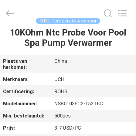
Uchi
Electronics
Co.,Ltd.
All
Rights
NTC-Temperatuursensor
Reserved.
10KOhm Ntc Probe Voor Pool
HUIS
Spa Pump Verwarmer
PRODUCTEN
Plaats van
China
herkomst:
VR
TOON
Merknaam:
UCHI
Certificering:
ROHS
ONGEVEER
Modelnummer:
NSB0103FC2-152T6C
ONS
Min. bestelaantal:
500pcs
Prijs:
3-7 USD/PC
FABRIEKSREIS