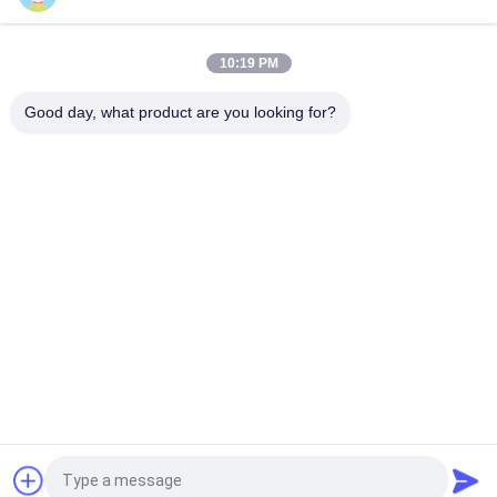
PT101 Custom NTC Temperatuur sensor is geschikt voor
slimme huizen
10:19 PM
PT100 NTC Temperatuursensor Is Geschikt Voor Notebook
Computers
Good day, what product are you looking for?
populaire categorieën
Alle
Metaaloxidevaristor
SMD-Varistor
Thermaal 
Vloeibare Koelplaat
Beschermde 
Varistor
NTC-
NTC-Thermistor
Temperatuursensor
Resettable Zekering 
PTC Thermistor
Van PPTC
Vraag een offerte aan