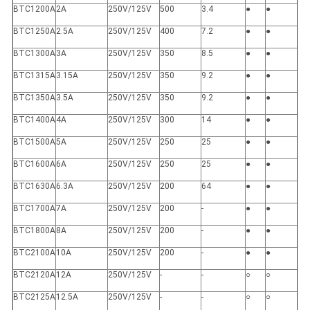
BTC1200A
2A
250V/125V
500
3.4
●
●
BTC1250A
2.5A
250V/125V
400
7.2
●
●
BTC1300A
3A
250V/125V
350
8.5
●
●
BTC1315A
3.15A
250V/125V
350
9.2
●
●
BTC1350A
3.5A
250V/125V
350
9.2
●
●
BTC1400A
4A
250V/125V
300
14
●
●
BTC1500A
5A
250V/125V
250
25
●
●
BTC1600A
6A
250V/125V
250
25
●
●
BTC1630A
6.3A
250V/125V
200
64
●
●
BTC1700A
7A
250V/125V
200
-
●
●
BTC1800A
8A
250V/125V
200
-
●
●
BTC2100A
10A
250V/125V
200
-
●
●
BTC2120A
12A
250V/125V
-
-
○
○
BTC2125A
12.5A
250V/125V
-
-
○
○