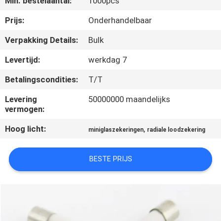
Min. bestelaantal:
1000pcs
KWALITEITSCONTROLE
Prijs:
Onderhandelbaar
Verpakking Details:
Bulk
CONTACTEER
Levertijd:
werkdag 7
ONS
Betalingscondities:
T/T
NIEUWS
Levering
50000000 maandelijks
vermogen:
Hoog licht:
,
VERZOEK
miniglaszekeringen
radiale loodzekering
OM EEN
BESTE PRIJS
CITAAT
SITEMAP