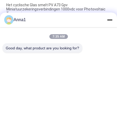
Het cyclische Glas smelt PV A73 Gpv
Miniatuurzekeringsverbindingen 1000vdc voor Photovoltaic
Toepassing
Anna1
SMD1140 476 van de Langzame Slagreeksen Oppervlakte zet
Pico-Zekering 1A 250VAC 400VDC voor LEIDENE Verlichting op
7:35 AM
Hoogspanning 5,500 van de de Zekerings500v Pauze van de
Reeksglazen buis de Ceramische Zekering voor Voeding
Good day, what product are you looking for?
populaire categorieën
Alle
Metaaloxidevaristor
SMD-Varistor
Thermaal 
Vloeibare Koelplaat
Beschermde 
Varistor
NTC-
NTC-Thermistor
Temperatuursensor