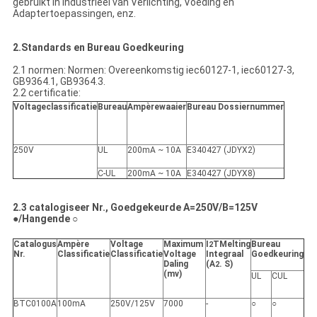
gebruikt in industrieel van Verlichting, Voeding en
Adaptertoepassingen, enz.
2.Standards en Bureau Goedkeuring
2.1 normen: Normen: Overeenkomstig iec60127-1, iec60127-3,
GB9364.1, GB9364.3.
2.2 certificatie:
Voltageclassificatie
Bureau
Ampèrewaaier
Bureau Dossiernummer
250V
UL
200mA ~ 10A
E340427 (JDYX2)
C-UL
200mA ~ 10A
E340427 (JDYX8)
2.3 catalogiseer Nr., Goedgekeurde A=250V/B=125V
●/Hangende ○
Catalogus
Ampère
Voltage
Maximum
I
TMelting
Bureau
2
Nr.
Classificatie
Classificatie
Voltage
Integraal
Goedkeuring
Daling
(A
. S)
2
(mv)
UL
CUL
BTC0100A
100mA
250V/125V
7000
-
○
○