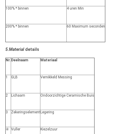
100% * binnen
4 uren Min
200% * binnen
60 Maximum seconden
5.Material
details
Nr.
Deelnaam
Materiaal
1
GLB
Vernikkeld Messing
2
Lichaam
Ondoorzichtige Ceramische Buis
3
Zekeringselement
Legering
④
Vuller
Kiezelzuur