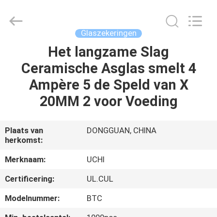
Uchi
Electronics
Co.,Ltd.
All
Rights
Glaszekeringen
Reserved.
Het langzame Slag
HUIS
Ceramische Asglas smelt 4
PRODUCTEN
Ampère 5 de Speld van X
20MM 2 voor Voeding
VR
TOON
Plaats van
DONGGUAN, CHINA
herkomst:
ONGEVEER
Merknaam:
UCHI
ONS
Certificering:
UL.CUL
Modelnummer:
BTC
FABRIEKSREIS