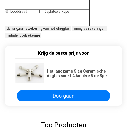
⑤
Looddraad
Tin Geplateerd Koper
de langzame zekering van het slagglas
miniglaszekeringen
radiale loodzekering
Krijg de beste prijs voor
Het langzame Slag Ceramische
Asglas smelt 4 Ampère 5 de Speld
van X 20MM 2 voor Voeding
Doorgaan
Top Producten