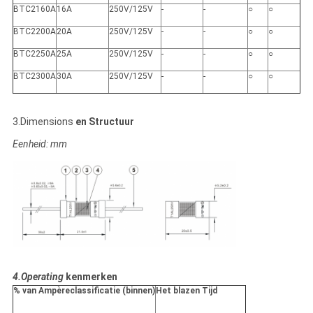
BTC2160A
16A
250V/125V
-
-
○
○
BTC2200A
20A
250V/125V
-
-
○
○
BTC2250A
25A
250V/125V
-
-
○
○
BTC2300A
30A
250V/125V
-
-
○
○
3.Dimensions
en Structuur
Eenheid: mm
4.Operating
kenmerken
% van Ampèreclassificatie (binnen)
Het blazen Tijd