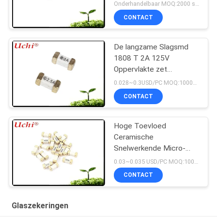
Onderhandelbaar MOQ:2000 stuks
CONTACT
De langzame Slagsmd
1808 T 2A 125V
Oppervlakte zet
Zekeringenul cUL ROHS
0.028~0.3USD/PC MOQ:1000pcs
BEREIK CQC op
CONTACT
Hoge Toevloed
Ceramische
Snelwerkende Micro-
Zekering 2A 300V
0.03~0.035 USD/PC MOQ:1000pcs
6.1x2.5 Mm SSF1200
CONTACT
Glaszekeringen