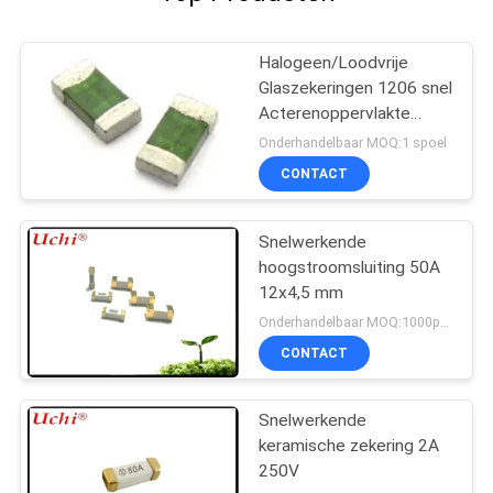
Halogeen/Loodvrije
Glaszekeringen 1206 snel
Acterenoppervlakte
zetten Zekeringen op
Onderhandelbaar MOQ:1 spoel
CONTACT
Snelwerkende
hoogstroomsluiting 50A
12x4,5 mm
Onderhandelbaar MOQ:1000pcs
CONTACT
Snelwerkende
keramische zekering 2A
250V