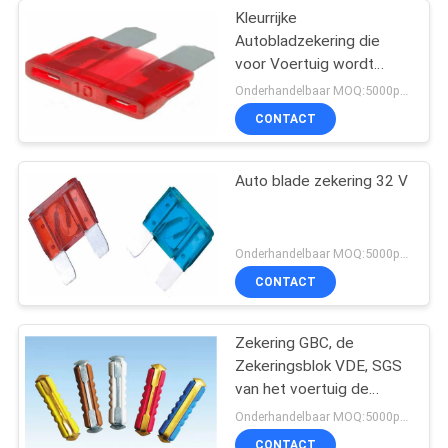
Kleurrijke
Autobladzekering die
voor Voertuig wordt
gebruikt
Onderhandelbaar MOQ:5000pcs
CONTACT
Auto blade zekering 32 V
Onderhandelbaar MOQ:5000pcs
CONTACT
Zekering GBC, de
Zekeringsblok VDE, SGS
van het voertuig de
Autoblad van het 8
Onderhandelbaar MOQ:5000pcs
Ampèreblad
CONTACT