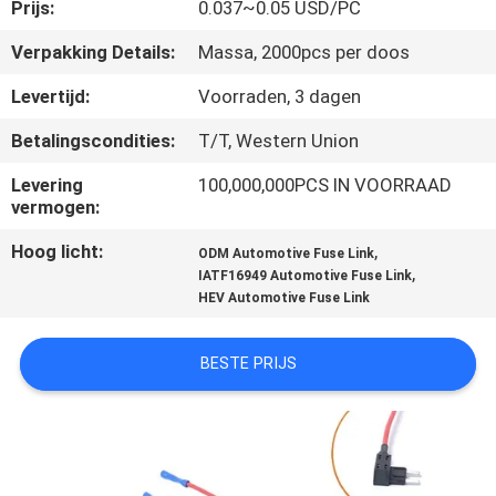
Prijs:
0.037~0.05 USD/PC
KWALITEITSCONTROLE
Verpakking Details:
Massa, 2000pcs per doos
Levertijd:
Voorraden, 3 dagen
CONTACTEER
Betalingscondities:
T/T, Western Union
ONS
Levering
100,000,000PCS IN VOORRAAD
vermogen:
NIEUWS
Hoog licht:
,
ODM Automotive Fuse Link
,
IATF16949 Automotive Fuse Link
VERZOEK
HEV Automotive Fuse Link
OM EEN
BESTE PRIJS
CITAAT
SITEMAP