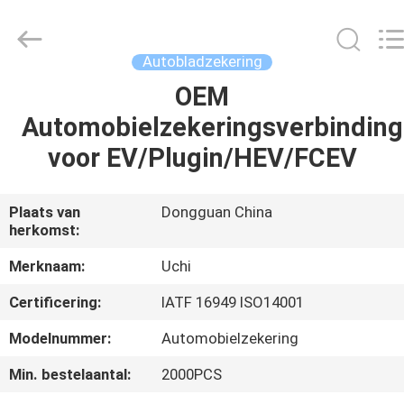
Uchi
Electronics
Co.,Ltd.
All
Rights
Autobladzekering
Reserved.
OEM
HUIS
Automobielzekeringsverbindin
PRODUCTEN
voor EV/Plugin/HEV/FCEV
VR
Plaats van
Dongguan China
herkomst:
TOON
Merknaam:
Uchi
ONGEVEER
Certificering:
IATF 16949 ISO14001
ONS
Modelnummer:
Automobielzekering
Min. bestelaantal:
2000PCS
FABRIEKSREIS