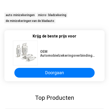
auto minizekeringen
micro- bladzekering
de minizekeringen van de bladauto
Krijg de beste prijs voor
OEM
Automobielzekeringsverbindingen
voor EV/Plugin/HEV/FCEV
Doorgaan
Top Producten