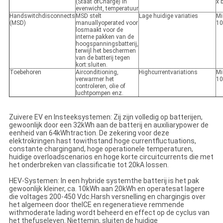
(Staat ofCharge) in
x 
evenwicht, temperatuur
Handswitchdisconnects
MSD stelt
Lage huidige variaties
Mi
(MSD)
manuallyoperated voor
10
losmaakt voor de
interne pakken van de
hoogspanningsbatterij,
terwijl het beschermen
van de batterij tegen
kort:sluiten.
Toebehoren
Airconditioning,
Highcurrentvariations
Mi
verwarmer het
10
controleren, olie of
luchtpompen enz.
Zuivere EV en Insteeksystemen: Zij zijn volledig op batterijen,
gewoonlijk door een 32kWh aan de batterij en auxiliarypower de
eenheid van 64kWhtraction. De zekering voor deze
elektrokringen hast towithstand hoge currentfluctuations,
constante chargingand, hoge operationele temperaturen,
huidige overloadscenarios en hoge korte circuitcurrents die met
het onderbreken van classificatie tot 20kA lossen.
HEV-Systemen: In een hybride systemthe batterij is het pak
gewoonlijk kleiner, ca. 10kWh aan 20kWh en operatesat lagere
die voltages 200-450 Vdc.Harsh versnelling en chargingis over
het algemeen door theICE en regeneratieve remmende
withmoderate lading wordt beheerd en effect op de cyclus van
het thefuseleven. Niettemin, sluiten de huidige