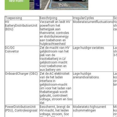
Toepassing
Beschrijving
IrregularCycles
Sc
HV
Verzamelt en leidt HV
Moderatecurrentfluctuations
Ho
BatteryDistributionUnit
powerfrom het
sh
(BDU)
batterijpak aan
ca
theinverter, controles
en distributesenergy
aan toebehoren en
hulpkrachteenheid
DC/DC
Zet de macht van HV
Lage huidige variaties
La
Convertor
gelijkstroom van het
sh
pak van de
3-
tractiebatterij in LV
gelijkstroom macht
voor toebehoren en
aux.battery om
OnboardCharger (OBC)
Zet de AC elektriciteit
Lage huidige
La
van de het laden
arenandvariations
ko
interface in
ci
gelijkstroom-macht
bi
om voor het laden van
thebatterypak wordt
gebruikt, controleert
voltage, stroom en Soc
dat
PowerDistributionUnit
Beschermt, brengt de
Moderateto highcurrent
Mi
(PDU), Controlesignaal
HV-macht, het leiden
schommelingen
ko
voltage, stroom, Soc
ci