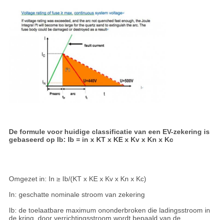
De formule voor huidige classificatie van een EV-zekering is
gebaseerd op Ib: Ib = in x KT x KE x Kv x Kn x Kc
Omgezet in: In ≥ Ib/(KT x KE x Kv x Kn x Kc)
In: geschatte nominale stroom van zekering
Ib: de toelaatbare maximum ononderbroken die ladingsstroom in
de kring, door verrichtingsstroom wordt bepaald van de