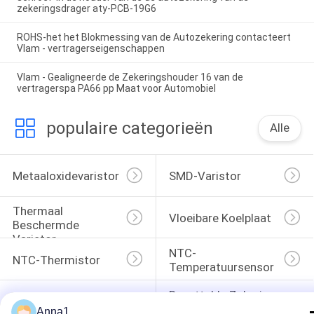
zekeringsdrager aty-PCB-19G6
ROHS-het het Blokmessing van de Autozekering contacteert
Vlam - vertragerseigenschappen
Vlam - Gealigneerde de Zekeringshouder 16 van de
vertragerspa PA66 pp Maat voor Automobiel
populaire categorieën
Alle
Metaaloxidevaristor
SMD-Varistor
Thermaal 
Vloeibare Koelplaat
Beschermde 
Varistor
NTC-
NTC-Thermistor
Temperatuursensor
Resettable Zekering 
PTC Thermistor
Van PPTC
Anna1