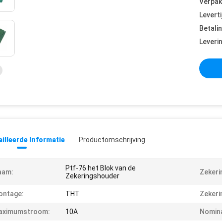
Verpak
Leverti
Betali
Leveri
illeerde Informatie
Productomschrijving
Ptf-76 het Blok van de
aam:
Zekeri
Zekeringshouder
ontage:
THT
Zekeri
aximumstroom:
10A
Nomina