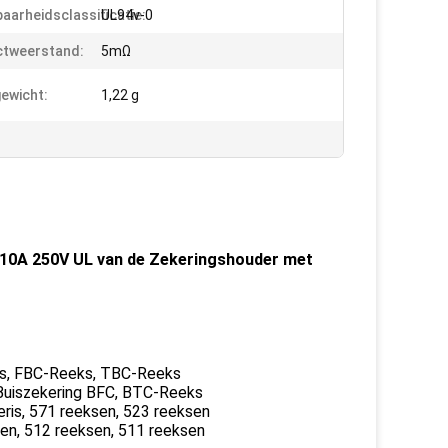
aarheidsclassificatie:
UL94v-0
ctweerstand:
5mΩ
ewicht:
1,22 g
10A 250V UL van de Zekeringshouder met
ks, FBC-Reeks, TBC-Reeks
Buiszekering BFC, BTC-Reeks
eris, 571 reeksen, 523 reeksen
en, 512 reeksen, 511 reeksen