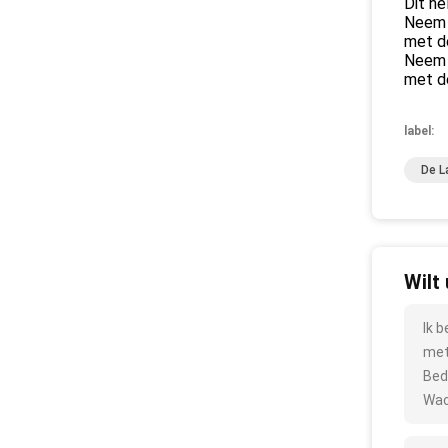
Dit he
Neem d
met d
Neem d
met d
label:
De L
Wilt
Ik 
met
Bed
Wac