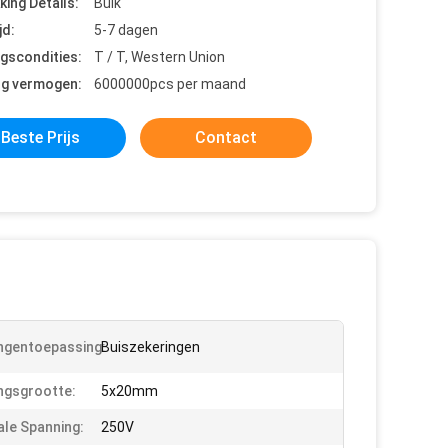
king Details:
Bulk
jd:
5-7 dagen
ngscondities:
T / T, Western Union
ng vermogen:
6000000pcs per maand
Beste Prijs
Contact
ngentoepassing:
Buiszekeringen
ngsgrootte:
5x20mm
le Spanning:
250V