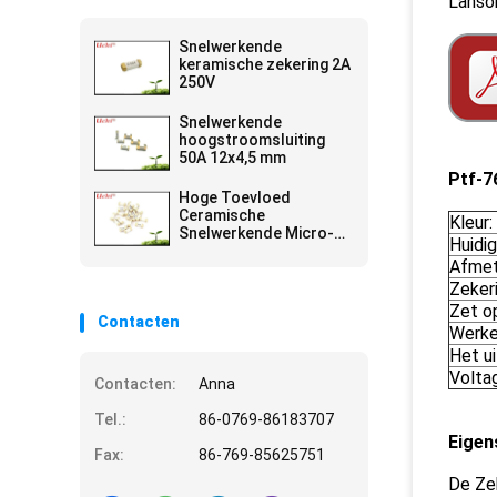
Lanson
Snelwerkende
keramische zekering 2A
250V
Snelwerkende
hoogstroomsluiting
50A 12x4,5 mm
Ptf-7
Hoge Toevloed
Ceramische
Kleur:
Snelwerkende Micro-
Huidig
Zekering 2A 300V
Afmet
6.1x2.5 Mm SSF1200
Zeker
Zet o
Contacten
Werke
Het ui
Voltag
Contacten:
Anna
Tel.:
86-0769-86183707
Eigen
Fax:
86-769-85625751
De Ze