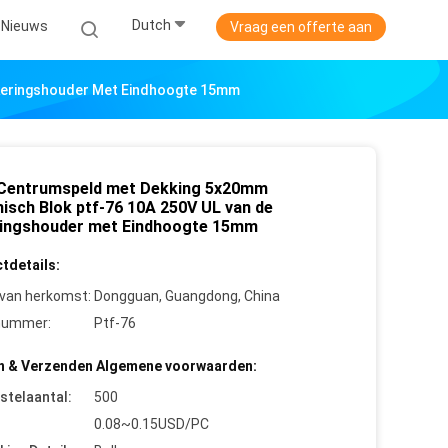
Dutch
Nieuws
Vraag een offerte aan
ekeringshouder Met Eindhoogte 15mm
Centrumspeld met Dekking 5x20mm
isch Blok ptf-76 10A 250V UL van de
ingshouder met Eindhoogte 15mm
tdetails:
 van herkomst:
Dongguan, Guangdong, China
nummer:
Ptf-76
n & Verzenden Algemene voorwaarden:
stelaantal:
500
0.08~0.15USD/PC