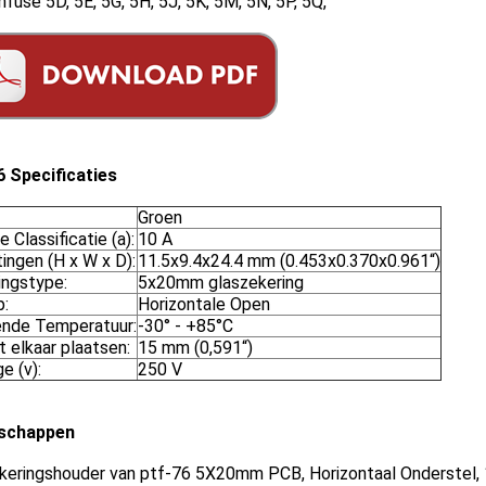
fuse 5D, 5E, 5G, 5H, 5J, 5K, 5M, 5N, 5P, 5Q,
6 Specificaties
Groen
e Classificatie (a):
10 A
ingen (H x W x D):
11.5x9.4x24.4 mm (0.453x0.370x0.961“)
ingstype:
5x20mm glaszekering
p:
Horizontale Open
nde Temperatuur:
-30° - +85°C
t elkaar plaatsen:
15 mm (0,591“)
e (v):
250 V
schappen
keringshouder van ptf-76 5X20mm PCB, Horizontaal Onderstel, 1