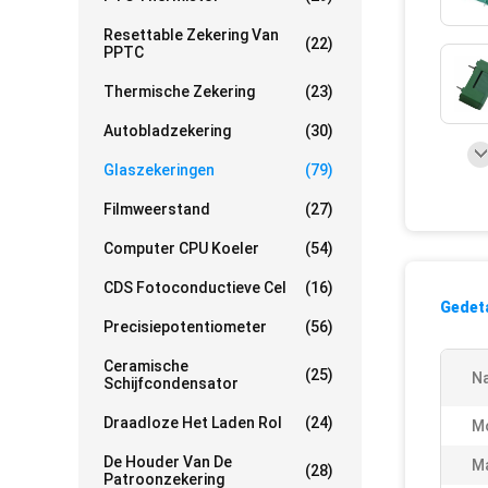
Resettable Zekering Van
(22)
PPTC
Thermische Zekering
(23)
Autobladzekering
(30)
Glaszekeringen
(79)
Filmweerstand
(27)
Computer CPU Koeler
(54)
CDS Fotoconductieve Cel
(16)
Gedeta
Precisiepotentiometer
(56)
Ceramische
(25)
N
Schijfcondensator
Draadloze Het Laden Rol
(24)
M
De Houder Van De
M
(28)
Patroonzekering