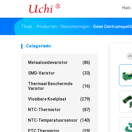
Huis
Thuis
Producten
Glaszekeringen
Geen Centrumspeld 
Catagorieën
Metaaloxidevaristor
(86)
SMD-Varistor
(33)
Thermaal Beschermde
(16)
Varistor
Vloeibare Koelplaat
(279)
NTC-Thermistor
(87)
NTC-Temperatuursensor
(140)
PTC Thermistor
(29)