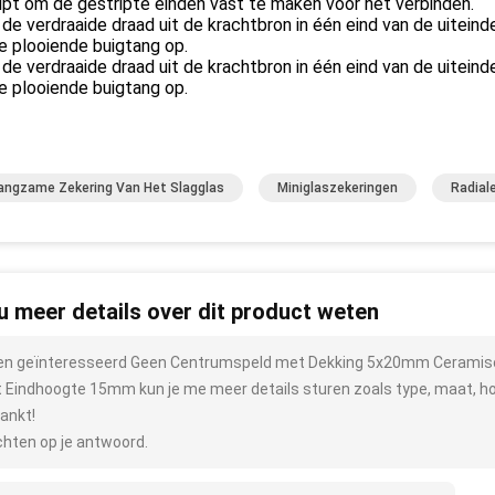
lpt om de gestripte einden vast te maken voor het verbinden.
e verdraaide draad uit de krachtbron in één eind van de uiteind
e plooiende buigtang op.
e verdraaide draad uit de krachtbron in één eind van de uiteind
e plooiende buigtang op.
angzame Zekering Van Het Slagglas
Miniglaszekeringen
Radial
 u meer details over dit product weten
ben geïnteresseerd Geen Centrumspeld met Dekking 5x20mm Ceramisc
 Eindhoogte 15mm kun je me meer details sturen zoals type, maat, hoe
ankt!
hten op je antwoord.