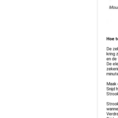
Hoe t
De zek
kring
en de 
De el
zekeri
minute
Maak d
Snijd 
Stroo
Strook
wannee
Verdra