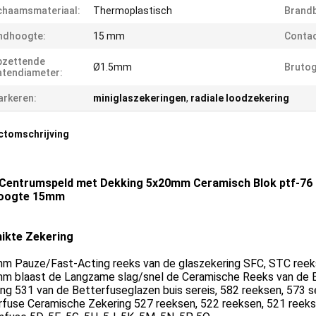
chaamsmateriaal:
Thermoplastisch
Brandb
ndhoogte:
15 mm
Conta
pzettende
Ø1.5mm
Brutog
tendiameter:
rkeren:
miniglaszekeringen
,
radiale loodzekering
ctomschrijving
Centrumspeld met Dekking 5x20mm Ceramisch Blok ptf-76 
hoogte 15mm
ikte Zekering
m Pauze/Fast-Acting reeks van de glaszekering SFC, STC ree
m blaast de Langzame slag/snel de Ceramische Reeks van de 
ng 531 van de Betterfuseglazen buis sereis, 582 reeksen, 573 s
rfuse Ceramische Zekering 527 reeksen, 522 reeksen, 521 reeks