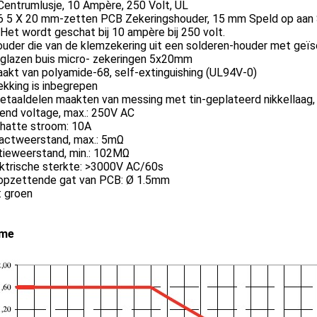
Centrumlusje, 10 Ampère, 250 Volt, UL
6 5 X 20 mm-zetten PCB Zekeringshouder, 15 mm Speld op aan S
 Het wordt geschat bij 10 ampère bij 250 volt.
ouder die van de klemzekering uit een solderen-houder met geï
r glazen buis micro- zekeringen 5x20mm
akt van polyamide-68, self-extinguishing (UL94V-0)
ekking is inbegrepen
etaaldelen maakten van messing met tin-geplateerd nikkellaag,
end voltage, max.: 250V AC
chatte stroom: 10A
tactweerstand, max.: 5mΩ
atieweerstand, min.: 102MΩ
ektrische sterkte: >3000V AC/60s
 opzettende gat van PCB: Ø 1.5mm
r: groen
me