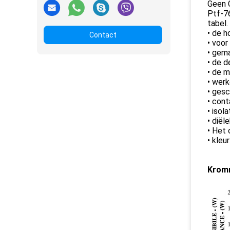
Geen 
Ptf-7
tabel.
• de h
Contact
• voo
• gema
• de d
• de m
• werk
• ges
• con
• isol
• diël
• Het
• kleu
Krom