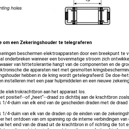
e om een Zekeringshouder te telegraferen
eringen beschermen elektroapparaten door een breekpunt te ver
 zal onderbreken wanneer een bovenmatige stroom zich ontwikke
waaier van hittetolerantie hangt van de componenten en de groot
ektronische die apparaten niet met gesmolten kringsbeschermin
ngshouder hebben in de kring wordt getelegrafeerd. De doe-het
n installeren met een paar hulpmiddelen en een nieuwe zekerin
e elektrokrachtbron aan het apparaat los.
het positief--of „heet“--draad zo dichtbij aan de krachtbron zoa
k 1/4-duim van elk eind van de gescheiden draden met de draad
 1/4-duim van elk van de draden op de einden van de zekerings
r het ontdoen van om spanning op de interne verbindingen van 
ai het eind van de draad uit de krachtbron in of richting die tot 