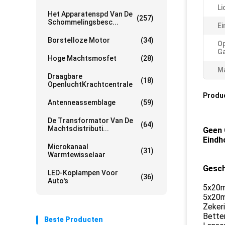
Li
Het Apparatenspd Van De
(257)
Schommelingsbesc...
Ei
Borstelloze Motor
(34)
O
Ga
Hoge Machtsmosfet
(28)
Ma
Draagbare
(18)
OpenluchtKrachtcentrale
Produ
Antenneassemblage
(59)
De Transformator Van De
(64)
Machtsdistributi...
Geen 
Eind
Microkanaal
(31)
Warmtewisselaar
Gesch
LED-Koplampen Voor
(36)
Auto's
5x20m
5x20m
Zekeri
Bette
Beste Producten