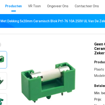
Producten
VR Toon
Ongeveer Ons
Contacteer Ons
Met Dekking 5x20mm Ceramisch Blok Ptf-76 10A 250V UL Van De Z
Geen 
Ceram
Zeker
Produc
Plaats
Model
Betale
Min. be
Prijs: