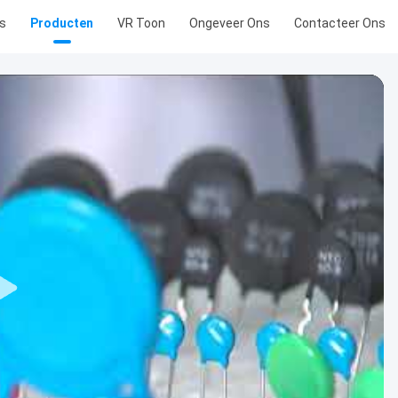
s
Producten
VR Toon
Ongeveer Ons
Contacteer Ons