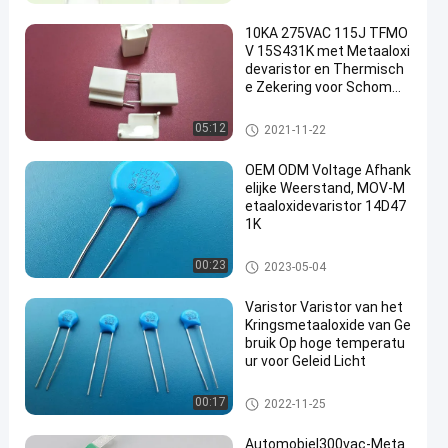
10KA 275VAC 115J TFMO
V 15S431K met Metaaloxi
devaristor en Thermisch
e Zekering voor Schomm
elingsbeschermers
Metaaloxidevaristor
05:12
2021-11-22
OEM ODM Voltage Afhank
elijke Weerstand, MOV-M
etaaloxidevaristor 14D47
1K
Metaaloxidevaristor
00:23
2023-05-04
Varistor Varistor van het
Kringsmetaaloxide van Ge
bruik Op hoge temperatu
ur voor Geleid Licht
Metaaloxidevaristor
00:17
2022-11-25
Automobiel300vac-Meta