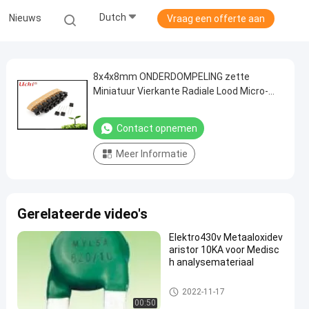
Dutch
Nieuws
Vraag een offerte aan
8x4x8mm ONDERDOMPELING zette
Miniatuur Vierkante Radiale Lood Micro-
Langzame Slag Subminiature Zekering
T8A 250V op
Contact opnemen
Meer Informatie
Gerelateerde video's
Elektro430v Metaaloxidev
aristor 10KA voor Medisc
h analysemateriaal
Metaaloxidevaristor
2022-11-17
00:50