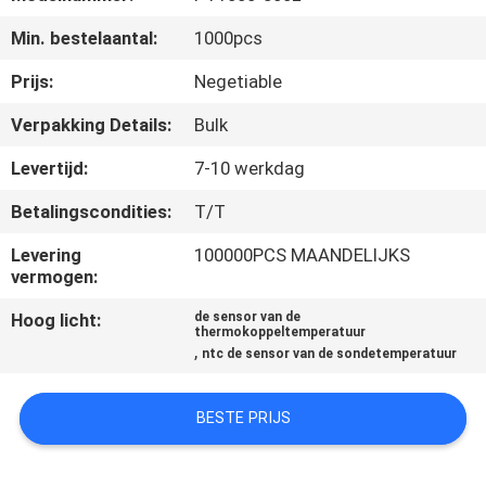
Min. bestelaantal:
1000pcs
KWALITEITSCONTROLE
Prijs:
Negetiable
CONTACTEER
Verpakking Details:
Bulk
ONS
Levertijd:
7-10 werkdag
Betalingscondities:
T/T
NIEUWS
Levering
100000PCS MAANDELIJKS
vermogen:
VERZOEK
Hoog licht:
de sensor van de
OM EEN
thermokoppeltemperatuur
,
ntc de sensor van de sondetemperatuur
CITAAT
BESTE PRIJS
SITEMAP