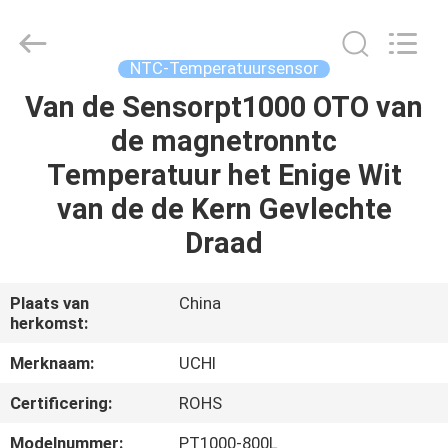
Uchi
Electronics
Co.,Ltd.
All
Rights
NTC-Temperatuursensor
Reserved.
Van de Sensorpt1000 OTO van
HUIS
de magnetronntc
PRODUCTEN
Temperatuur het Enige Wit
van de de Kern Gevlechte
VR
Draad
TOON
Plaats van
China
herkomst:
ONGEVEER
ONS
Merknaam:
UCHI
Certificering:
ROHS
FABRIEKSREIS
Modelnummer:
PT1000-800L