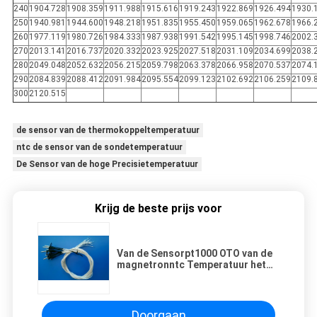
240
1904.728
1908.359
1911.988
1915.616
1919.243
1922.869
1926.494
1930.
250
1940.981
1944.600
1948.218
1951.835
1955.450
1959.065
1962.678
1966.
260
1977.119
1980.726
1984.333
1987.938
1991.542
1995.145
1998.746
2002.
270
2013.141
2016.737
2020.332
2023.925
2027.518
2031.109
2034.699
2038.
280
2049.048
2052.632
2056.215
2059.798
2063.378
2066.958
2070.537
2074.
290
2084.839
2088.412
2091.984
2095.554
2099.123
2102.692
2106.259
2109.
300
2120.515
de sensor van de thermokoppeltemperatuur
ntc de sensor van de sondetemperatuur
De Sensor van de hoge Precisietemperatuur
Krijg de beste prijs voor
Van de Sensorpt1000 OTO van de
magnetronntc Temperatuur het
Enige Wit van de de Kern
Gevlechte Draad
Doorgaan