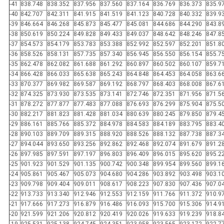
-41
838.748
838.352
837.956
837.560
837.164
836.769
836.373
835.9
-40
842.707
842.311
841.915
841.519
841.123
840.728
840.332
839.9
-39
846.664
846.268
845.873
845.477
845.081
844.686
844.290
843.8
-38
850.619
850.224
849.828
849.433
849.037
848.642
848.246
847.8
-37
854.573
854.179
853.783
853.388
852.992
852.597
852.201
851.8
-36
858.526
858.131
857.735
857.340
856.945
856.550
856.154
855.7
-35
862.478
862.082
861.688
861.292
860.897
860.502
860.107
859.7
-34
866.428
866.033
865.638
865.243
864.848
864.453
864.058
863.6
-33
870.377
869.982
869.587
869.192
868.797
868.403
868.008
867.6
-32
874.325
873.930
873.535
873.141
872.746
872.351
871.956
871.5
-31
878.272
877.877
877.483
877.088
876.693
876.299
875.904
875.5
-30
882.217
881.823
881.428
881.034
880.639
880.245
879.850
879.4
-29
886.161
885.766
885.372
884.978
884.583
884.189
883.795
883.4
-28
890.103
889.709
889.315
888.920
888.526
888.132
887.738
887.3
-27
894.044
893.650
893.256
892.862
892.468
892.074
891.679
891.2
-26
897.985
897.591
897.197
896.803
896.409
896.015
895.620
895.2
-25
901.923
901.529
901.135
900.742
900.348
899.954
899.560
899.1
-24
905.861
905.467
905.073
904.680
904.286
903.892
903.498
903.1
-23
909.798
909.404
909.011
908.617
908.223
907.830
907.436
907.0
-22
913.733
913.340
912.946
912.553
912.159
911.766
911.372
910.9
-21
917.666
917.273
916.879
916.486
916.093
915.700
915.306
914.9
-20
921.599
921.206
920.812
920.419
920.026
919.633
919.239
918.8