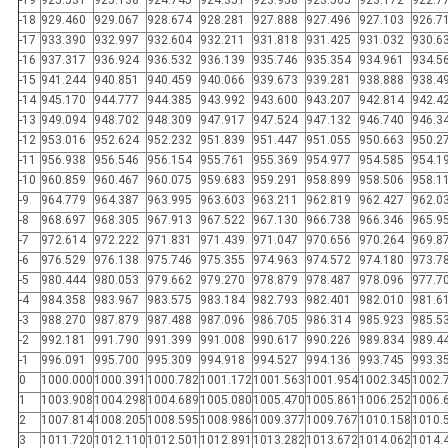
-19
925.531
925.138
924.745
924.351
923.958
923.565
923.172
922.7
-18
929.460
929.067
928.674
928.281
927.888
927.496
927.103
926.7
-17
933.390
932.997
932.604
932.211
931.818
931.425
931.032
930.6
-16
937.317
936.924
936.532
936.139
935.746
935.354
934.961
934.5
-15
941.244
940.851
940.459
940.066
939.673
939.281
938.888
938.4
-14
945.170
944.777
944.385
943.992
943.600
943.207
942.814
942.4
-13
949.094
948.702
948.309
947.917
947.524
947.132
946.740
946.3
-12
953.016
952.624
952.232
951.839
951.447
951.055
950.663
950.2
-11
956.938
956.546
956.154
955.761
955.369
954.977
954.585
954.1
-10
960.859
960.467
960.075
959.683
959.291
958.899
958.506
958.1
-9
964.779
964.387
963.995
963.603
963.211
962.819
962.427
962.0
-8
968.697
968.305
967.913
967.522
967.130
966.738
966.346
965.9
-7
972.614
972.222
971.831
971.439
971.047
970.656
970.264
969.8
-6
976.529
976.138
975.746
975.355
974.963
974.572
974.180
973.7
-5
980.444
980.053
979.662
979.270
978.879
978.487
978.096
977.7
-4
984.358
983.967
983.575
983.184
982.793
982.401
982.010
981.6
-3
988.270
987.879
987.488
987.096
986.705
986.314
985.923
985.5
-2
992.181
991.790
991.399
991.008
990.617
990.226
989.834
989.4
-1
996.091
995.700
995.309
994.918
994.527
994.136
993.745
993.3
0
1000.000
1000.391
1000.782
1001.172
1001.563
1001.954
1002.345
1002.
1
1003.908
1004.298
1004.689
1005.080
1005.470
1005.861
1006.252
1006.
2
1007.814
1008.205
1008.595
1008.986
1009.377
1009.767
1010.158
1010.
3
1011.720
1012.110
1012.501
1012.891
1013.282
1013.672
1014.062
1014.