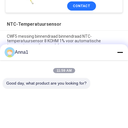
CONTACT
NTC-Temperatuursensor
CWF5 messing binnendraad binnendraad NTC-
temperatuursensor 8 KOHM 1% voor automatische
temperatuurregelingsmodule
Anna1
PT101 Custom NTC Temperatuur sensor is geschikt voor
slimme huizen
11:59 AM
PT100 NTC Temperatuursensor Is Geschikt Voor Notebook
Computers
Good day, what product are you looking for?
populaire categorieën
Alle
Metaaloxidevaristor
SMD-Varistor
Thermaal 