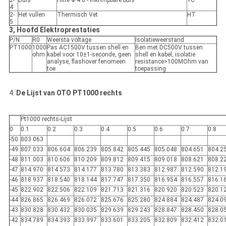
2-
Buis
Hitte Φ 4.0 - inkrimpbare buis
YC
4
2-
Het vullen
Thermisch Vet
HT
5
3, Hoofd Elektroprestaties
P/N
R0
Weersta voltage
Isolatieweerstand
PT1000
1000
Pas AC1500V tussen shell en
Ben met DC500V tussen
ohm
kabel voor 10±1-seconde, geen
shell en kabel, isolatie
analyse, flashover fenomeen
resistance>100MOhm van
toe
toepassing
4.
De Lijst van OTO PT1000 rechts
Pt1000 rechts-Lijst
0
0.1
0.2
0.3
0.4
0.5
0.6
0.7
0.8
-50
803.063
-49
807.033
806.604
806.239
805.842
805.445
805.048
804.651
804.2
-48
811.003
810.606
810.209
809.812
809.415
809.018
808.621
808.2
-47
814.970
814.573
814.177
813.780
813.383
812.987
812.590
812.1
-46
818.937
818.540
818.144
817.747
817.350
816.954
816.557
816.1
-45
822.902
822.506
822.109
821.713
821.316
820.920
820.523
820.1
-44
826.865
826.469
826.072
825.676
825.280
824.884
824.487
824.0
-43
830.828
830.432
830.035
829.639
829.243
828.847
828.450
828.0
-42
834.789
834.393
833.997
833.601
833.205
832.809
832.412
832.0