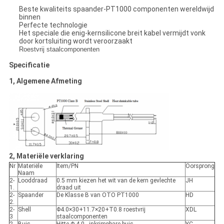
Beste kwaliteits spaander-PT1000 componenten wereldwijd
binnen
Perfecte technologie
Het speciale die enig-kernsilicone breit kabel vermijdt vonk
door kortsluiting wordt veroorzaakt
Roestvrij staalcomponenten
Specificatie
1, Algemene Afmeting
2, Materiële verklaring
Nr
Materiële
Item/PN
Oorsprong
Naam
2-
Looddraad
0.5 mm kiezen het wit van de kern gevlechte
JH
1.
draad uit
2-
Spaander
De Klasse B van OTO PT1000
HD
2.
2-
Shell
Φ4.0×30+11.7×20+T0.8 roestvrij
XDL
3
staalcomponenten