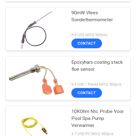
90mW Vlees
Sondethermometer
6-9 US$ MOQ:500pcs
CONTACT
Epoxyhars coating stack
flue sensor
6-9 USD / Pieces MOQ:500pcs
CONTACT
10KOhm Ntc Probe Voor
Pool Spa Pump
Verwarmer
3-7 USD/PC MOQ:500pcs